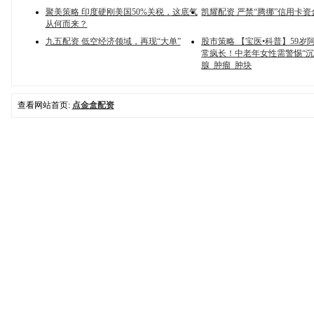
聚美策略 印度硬刚美国50%关税，这底气
凯耀配资 严禁“腾挪”信用卡
从何而来？
九五配资 低空经济领域，再现“大单”
股市策略 【宝医•科普】59岁
常疯长！中老年女性需警惕“沉
腺_肿瘤_肿块
查看网站首页:
点金盒配资