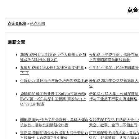
点金盒
点金盒配资
»
站点地图
最新文章
360配资网 启元彭文正：个人机器人正加
云配资 上午吃生煎，傍晚在
速成为AI时代的新入口
上海至昭苏直航航线首航
九融配资端 142比49！菲律宾直接被“拿
牛牛配 牛弹琴：轮到伊朗威胁
下”了
牛股动力 异环抽卡与角色培养等资源图表
爱配资 2026年公益慈善筹款
告
扬帆优配 翰宇药业携手KuCoin打响医药
倍加网 供销大集：公司深度
RWA“第一枪” 共探中国新药“研发能力上
行与工业品下行双向流通网络
链”万亿新机遇
68配资 既get快乐又意外涨粉，单机大佬入
久联优配 DNF3 月活动大全
坑崩铁，靠崩铁剧情轻松出圈
天空、徽章、金币，不领血亏
道正网 美国初请失业数据有力回击劳动力
汇巨福配资 欧拉5品鉴：首款
市场担忧 人数降至7月来新低
SUV，舒展通透，从五方面来