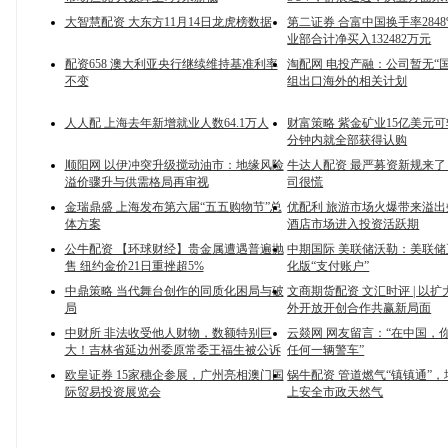
大智慧配资 大东方11月14日龙虎榜数据
第二证券 合富中国换手率284
业部合计净买入132482万元
配资658 澳大利亚央行继续维持基准利率
淘配网 电投产融：公司暂无“
不变
组出口海外的相关计划
人人配 上海去年新增就业人数64.1万人
财富策略 紫金矿业15亿美元可
分钟内就全部获得认购
顺阳网 以伊冲突升级搅动油市：地缘风险
牛达人配资 最严募资新规来
溢价骤升与供需格局再审视
司很慌
金瑞鼎盛 上海发布第六届“五五购物节”总
优配利 旅游市场火爆带来溢
体方案
酒店市场进入投资活跃期
公牛配资 【环球财经】贵金属遭遇普遍抛
中期国际 美联储沃勒：美联
售 纽约金价21日重挫超5%
化版“支付账户”
中鼎策略 当代舞台创作的同质化困局与破
文商期货配资 文汇时评 | 以
局
外开放开创合作共赢新局面
中财所 非法收受他人财物，数额特别巨
云燚网 网友留言：“在中国，
大！吉林省延边州委原常委王福生被公诉
任何一辆警车”
欧皇证券 15家穗企参展，广州亮相澳门国
锅牛配资 管道燃气“镇镇通”
际贸易投资展览会
上安全市政天然气