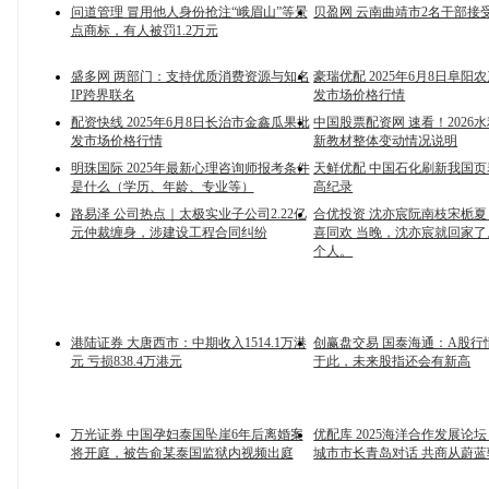
问道管理 冒用他人身份抢注“峨眉山”等景
贝盈网 云南曲靖市2名干部接
点商标，有人被罚1.2万元
盛多网 两部门：支持优质消费资源与知名
豪瑞优配 2025年6月8日阜阳
IP跨界联名
发市场价格行情
配资快线 2025年6月8日长治市金鑫瓜果批
中国股票配资网 速看！2026
发市场价格行情
新教材整体变动情况说明
明珠国际 2025年最新心理咨询师报考条件
天鲜优配 中国石化刷新我国
是什么（学历、年龄、专业等）
高纪录
路易泽 公司热点｜太极实业子公司2.22亿
合优投资 沈亦宸阮南枝宋栀夏
元仲裁缠身，涉建设工程合同纠纷
喜同欢 当晚，沈亦宸就回家
个人。
港陆证券 大唐西市：中期收入1514.1万港
创赢盘交易 国泰海通：A股行
元 亏损838.4万港元
于此，未来股指还会有新高
万光证券 中国孕妇泰国坠崖6年后离婚案
优配库 2025海洋合作发展论
将开庭，被告俞某泰国监狱内视频出庭
城市市长青岛对话 共商从蔚